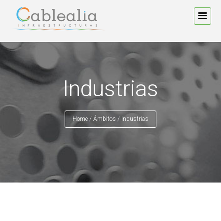
Industrias
Home
/
Ámbitos
/
Industrias